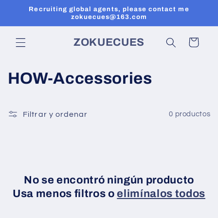
Ir
Recruiting global agents, please contact me
directamente
zokuecues@163.com
al contenido
ZOKUECUES
Carrito
C
HOW-Accessories
o
l
Filtrar y ordenar
0 productos
e
c
c
No se encontró ningún producto
Usa menos filtros o
elimínalos todos
i