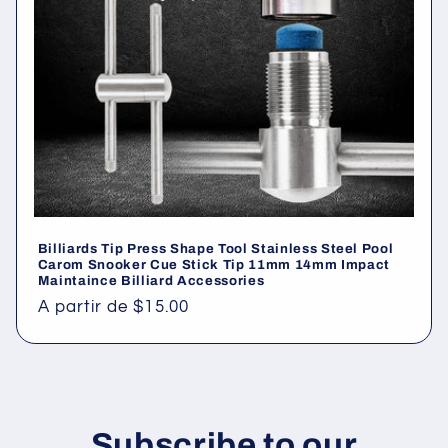
ó
n
:
Billiards Tip Press Shape Tool Stainless Steel Pool
Carom Snooker Cue Stick Tip 11mm 14mm Impact
Maintaince Billiard Accessories
Precio
A partir de
$15.00
habitual
Subscribe to our