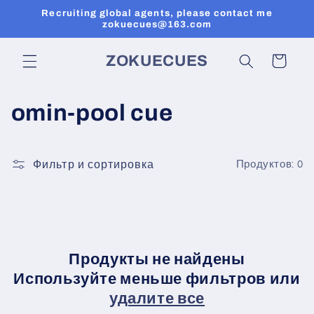
Перейти
Recruiting global agents, please contact me
к
zokuecues@163.com
контенту
ZOKUECUES
Корзина
К
omin-pool cue
о
л
Фильтр и сортировка
Продуктов: 0
л
е
к
Продукты не найдены
Используйте меньше фильтров или
ц
удалите все